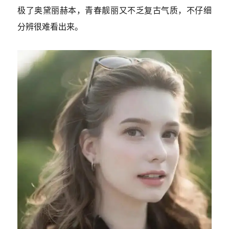
极了奥黛丽赫本，青春靓丽又不乏复古气质，不仔细
分辨很难看出来。