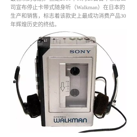
司宣布停止卡带式随身听（Walkman）在日本的
生产和销售，标志着该款史上最成功消费产品30
年辉煌历史的终结。