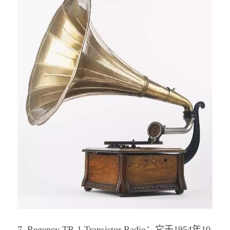
7. Regency TR-1 Transistor Radio：
它于1954年10