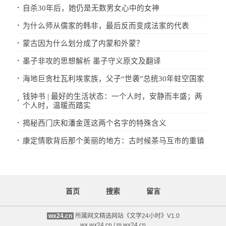
·
自杀30年后，她仍是无数男女心中的女神
·
为什么师从儒家的韩非，最后反而变成法家的代表
·
蒙古因为什么划分成了内蒙和外蒙？
·
墨子非攻的思想解析 墨子守义原文及翻译
·
海地巨贪杜瓦利埃家族，父子“世袭”总统30年蛀空国家
钱钟书 | 最好的生活状态：一个人时，安静而丰盛；两
·
个人时，温暖而踏实
·
揭秘西门庆和潘金莲这两个名字的特殊含义
·
康定情歌背后那个美丽的地方：古时候茶马互市的重镇
首页
搜索
留言
wx24.cn
所属网文精选网站《文学24小时》V1.0
wx.wx24.cn / m.wx24.cn