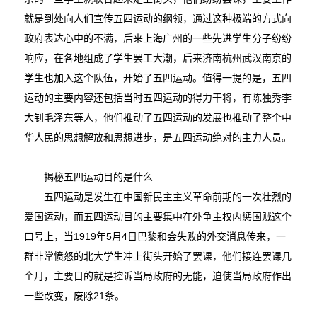
就是到处向人们宣传五四运动的纲领，通过这种极端的方式向
政府表达心中的不满，后来上海广州的一些先进学生分子纷纷
响应，在各地组成了学生罢工大潮，后来济南杭州武汉南京的
学生也加入这个队伍，开始了五四运动。值得一提的是，五四
运动的主要内容还包括当时五四运动的得力干将，有陈独秀李
大钊毛泽东等人，他们推动了五四运动的发展也推动了整个中
华人民的思想解放和思想进步，是五四运动绝对的主力人员。
揭秘五四运动目的是什么
五四运动是发生在中国新民主主义革命前期的一次壮烈的
爱国运动，而五四运动目的主要集中在外争主权内惩国贼这个
口号上，当1919年5月4日巴黎和会失败的外交消息传来，一
群非常愤怒的北大学生冲上街头开始了罢课，他们接连罢课几
个月，主要目的就是控诉当局政府的无能，迫使当局政府作出
一些改变，废除21条。