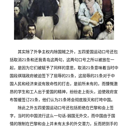
其实除了外争主权内除国贼之外，五四爱国运动口号还包
括取消21条和还我青岛这两句，这两句口号之所以被放在一
起，是因为它们被赋予了同样的意思，取消21条意味着当时中
国段祺瑞政府被迫签下了屈辱的21条，这屈辱的21条对于中
国人民和经济来说有致命性的打击，是前所未有的，而慷慨激
昂的学生和工人出于爱国的精神，纷纷走上街头，迫使政府宣
布暂缓签订21条，他们认为21条将会彻底毁灭和打垮中国。
除此之外五四爱国运动口号还包括拒绝在巴黎和会上签
字，当时的中国流行这么一句话-弱国无外交，而中国由于国
情的限制在巴黎和会上并未有太多的外交潜力，反而把到手的