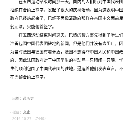
在五四运动结束时间那一天，国内的人们听到中国代表团
拒绝在合约上签字，发起了很大的庆祝活动。因为这表明中国
政府已经站起来了，已经不再像清政府那样在帝国主义面前卑
躬屈漆，只能俯首签字。
在五四运动结束时间这天，巴黎的警方事先得到了学生们
准备包围中国代表团驻地的新闻，但是他们并没有去阻止。因
为当时法国与德国有着矛盾，法国不想得罪中国人民和中国政
府，因此法国政府对于中国学生的举动睁一只眼闭一只眼。学
生们顺利包围了中国代表团的驻地，逼迫着他们发表宣言，不
在巴黎合约上签字。
- 出处：趣历史
- 栏目：
文史
- 2016-10-27 （
7449）