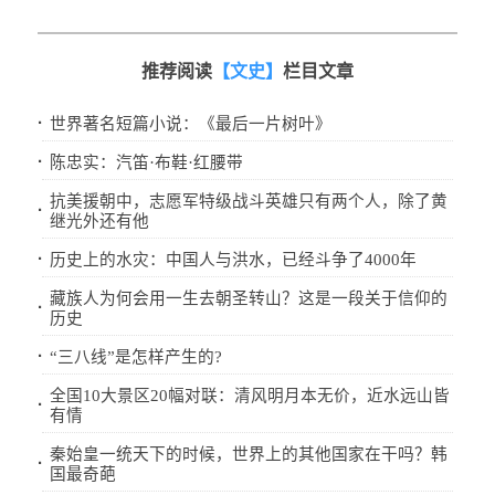
推荐阅读
【文史】
栏目文章
·
世界著名短篇小说：《最后一片树叶》
·
陈忠实：汽笛·布鞋·红腰带
抗美援朝中，志愿军特级战斗英雄只有两个人，除了黄
·
继光外还有他
·
历史上的水灾：中国人与洪水，已经斗争了4000年
藏族人为何会用一生去朝圣转山？这是一段关于信仰的
·
历史
·
“三八线”是怎样产生的?
全国10大景区20幅对联：清风明月本无价，近水远山皆
·
有情
秦始皇一统天下的时候，世界上的其他国家在干吗？韩
·
国最奇葩