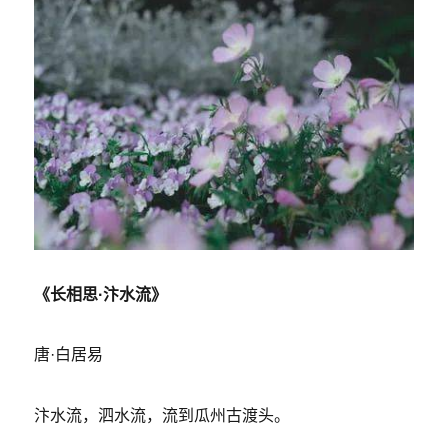
《长相思·汴水流》
唐·白居易
汴水流，泗水流，流到瓜州古渡头。