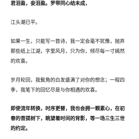
君泪盈，妾泪盈。罗带同心结未成，
江头潮已平。
如果一生，只能写一首诗，我一定会毫不犹豫，抛弃
那些纸上江湖，字里风月，只为你，倾尽每一寸嫣然
的欢喜。
岁月轮回，我鬓角的白发盛满了对你的想念；一程四
季，我笔下的回忆尽是与你相遇的欢喜。
即使流年转换，时序更替，我也会拥一颗素心，在初
春的菩提树下，眺望着时间的背影，等一场三生三世
的约定。