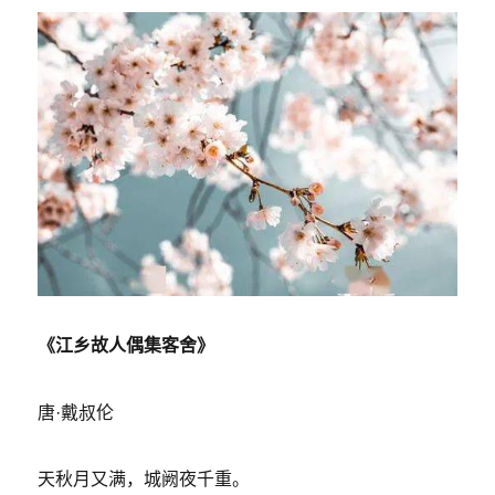
《江乡故人偶集客舍》
唐·戴叔伦
天秋月又满，城阙夜千重。