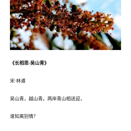
《长相思·吴山青》
宋·林逋
吴山青，越山青。两岸青山相送迎，
谁知离别情？